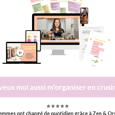
veux moi aussi m'organiser en crusi
⭐ ⭐ ⭐ ⭐ ⭐
emmes ont changé de quotidien grâce à Zen & Or