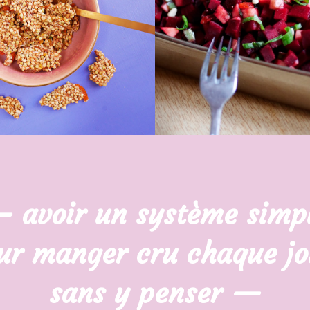
 avoir un système simp
ur manger cru chaque jo
sans y penser —