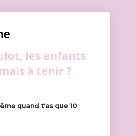
ne
lot, les enfants
amais à tenir ?
même quand t'as que 10