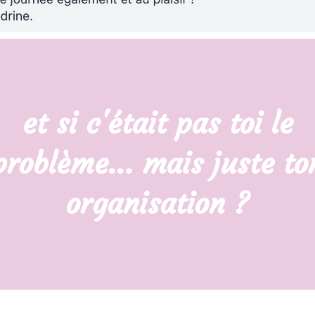
et si c'était pas toi le
problème... mais juste to
organisation ?