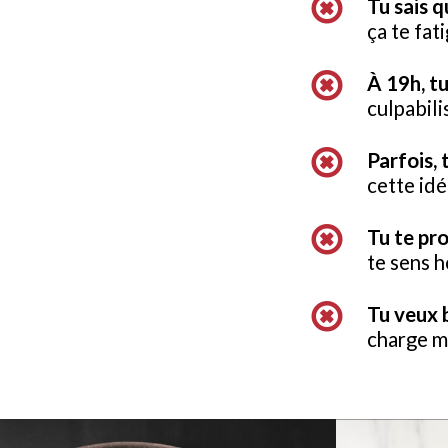
Tu sais q
ça te fat
À 19h, t
culpabili
Parfois, 
cette idée
Tu te pr
te sens h
Tu veux b
charge m