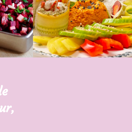
le
ur,