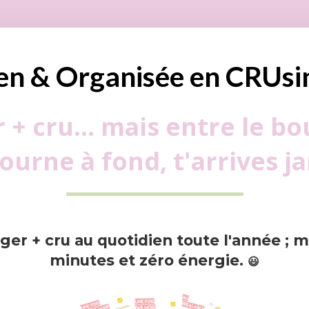
en & Organisée en CRUsi
+ cru… mais entre le bou
tourne à fond, t'arrives j
r + cru au quotidien toute l'année ; 
minutes et zéro énergie.
😃