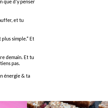
en que d’y penser
uffer, et tu
t plus simple.” Et
re demain. Et tu
tiens pas.
on énergie & ta