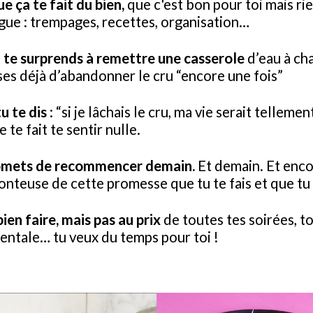
ue ça te fait du bien,
que c'est bon pour toi mais ri
igue : trempages, recettes, organisation…
u te surprends à remettre une casserole
d’eau à cha
ses déjà d’abandonner le cru “encore une fois”
tu te dis
: “si je lâchais le cru, ma vie serait tellemen
 te fait te sentir nulle.
omets de recommencer demain.
Et demain. Et enco
onteuse de cette promesse que tu te fais et que tu 
ien faire, mais pas au prix
de toutes tes soirées, t
entale… tu veux du temps pour toi !